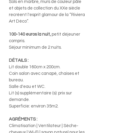
Sols en marbre, murs de couleur pâle
et objets de collection du XXe siècle
recréent l'esprit glamour de la “Riviera
Art Déco”.
100-140 euros la nuit,
petit déjeuner
compris.
Séjour minimum de 2 nuits.
DÉTAILS :
Lit double 160cm x 200cm.
Coin salon avec canapé, chaises et
bureau.
Salle d'eau et WC.
Lit (s) supplémentaire (s): prix sur
demande.
Superficie: environ 35m2.
AGRÉMENTS :
Climatisation | Ventilateur | Sèche-
cheveux | Wi-Fi | savon naturel pour les