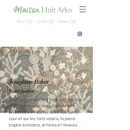
Slow Life Good Life Home Life
Joséphine Baker
Suite junior
Situé au deuxième étage, cet espace
aéré donne une sensation de loft.
Ensoleillée et calme, avec vue sur la
cour et sur les toits voisins, la pièce
inspire écrivains, artistes et rêveurs ...